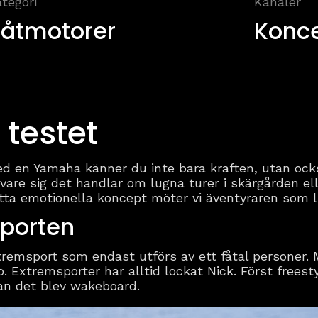
tegori
Kanaler
åtmotorer
Konce
 testet
ed en Yamaha känner du inte bara kraften, utan ocks
vare sig det handlar om lugna turer i skärgården e
etta emotionella koncept möter vi äventyraren som li
sporten
tremsport som endast utförs av ett fåtal personer. 
. Extremsporter har alltid lockat Nick. Först frees
an det blev wakeboard.