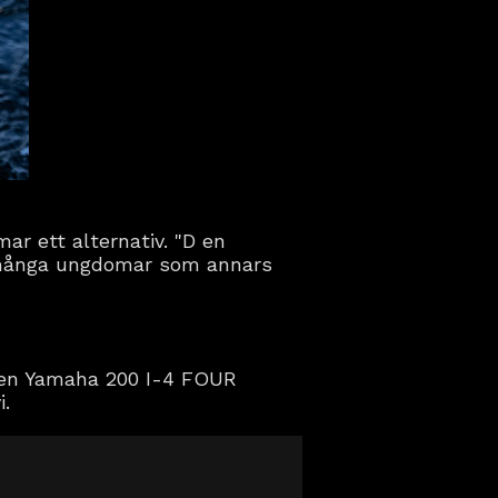
ar ett alternativ. "D en
 många ungdomar som annars
d en Yamaha 200 I-4 FOUR
i.