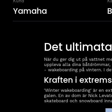
Kund
Ka
Yamaha
B
Det ultimata
När du ger dig ut på vattnet m
uppleva alla dina båtdrömmar, 
- wakeboarding på vintern. I d
Kraften i extrem
'Winter wakeboarding' är en ex
galen. En av dom är Nick Levato
skateboard och snowboard inn