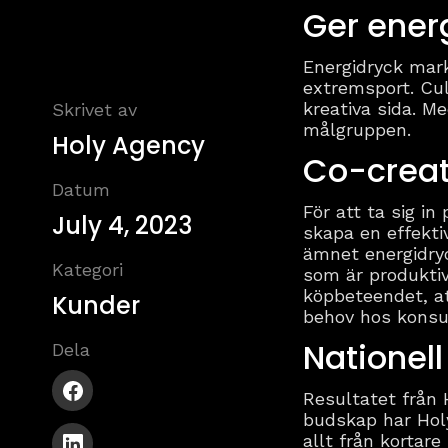
Ger energi
Energidryck mark
extremsport. Cul
kreativa sida. M
Skrivet av
målgruppen.
Holy Agency
Co-creat
Datum
För att ta sig i
July 4, 2023
skapa en effekti
ämnet energidry
Kategori
som är produktiv
köpbeteendet, at
Kunder
behov hos kons
Nationel
Dela
Resultatet från
budskap har Holy
allt från kortar