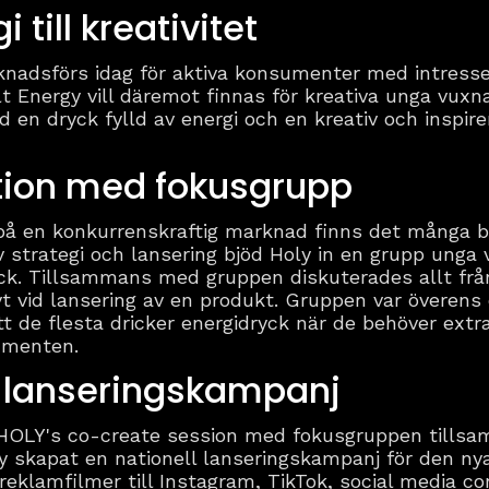
 till kreativitet
nadsförs idag för aktiva konsumenter med intresse 
t Energy vill däremot finnas för kreativa unga vuxn
ed en dryck fylld av energi och en kreativ och inspir
ion med fokusgrupp
n på en konkurrenskraftig marknad finns det många b
v strategi och lansering bjöd Holy in en grupp unga 
ck. Tillsammans med gruppen diskuterades allt fr
t vid lansering av en produkt. Gruppen var överens
t de flesta dricker energidryck när de behöver extr
umenten.
l lanseringskampanj
 HOLY's co-create session med fokusgruppen tillsa
 skapat en nationell lanseringskampanj för den nya
e reklamfilmer till Instagram, TikTok, social media